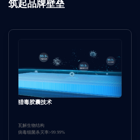
筑起品牌壁垒
猎毒胶囊技术
瓦解生物结构
病毒细菌杀灭率>99.99%