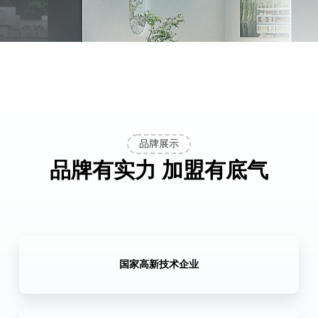
EH-Z-7B200F
EH
D150A/250A/350A/500A
品牌展示
品牌有实力 加盟有底气
国家高新技术企业