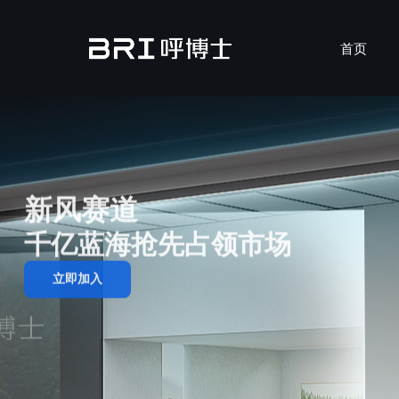
首页
MicronAir Blue
安装服
了
行
双
新风赛道
千亿蓝海抢先占领市场
立即加入
吊顶式新风机
壁挂式新风机
吊顶式
壁挂式
XS-