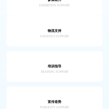
EXHIBITION SUPPORT
物流支持
LOGISTICS SUPPORT
培训指导
TRAINING SUPPORT
宣传造势
PUBLICITY SUPPORT