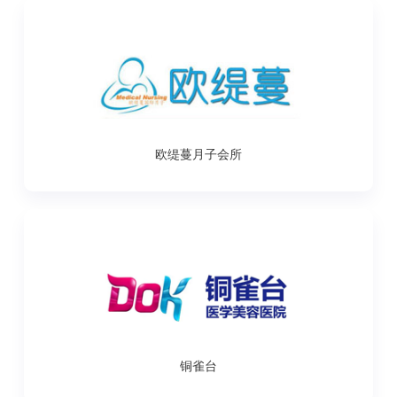
欧缇蔓月子会所
铜雀台