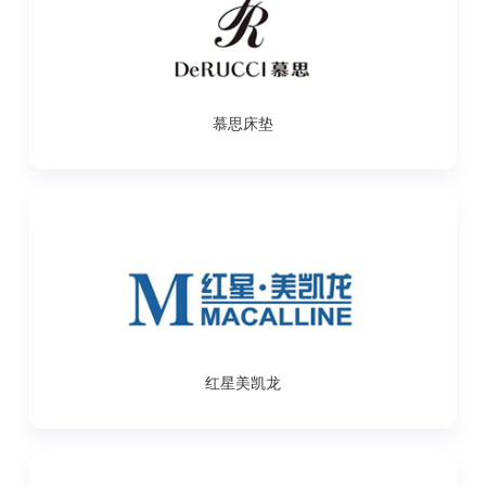
慕思床垫
红星美凯龙