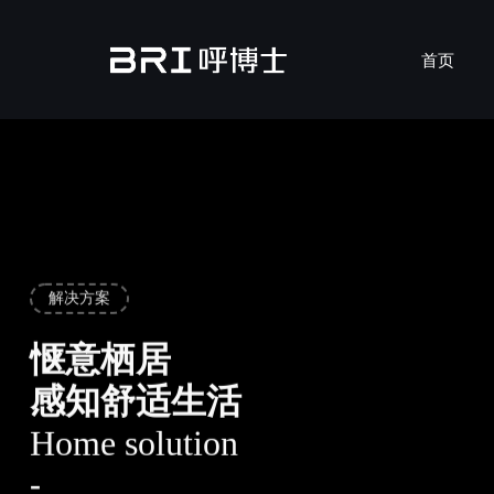
首页
MicronAir Blue
安装服
了
行
双
解决方案
惬意栖居
感知舒适生活
吊顶式新风机
Home solution
壁挂式新风机
吊顶式
壁挂式
-
XS-