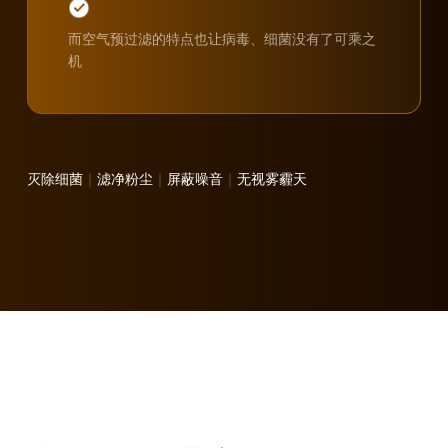
而空气预过滤的特点也让病毒、细菌没有了可乘之
机
灭除细菌
｜
滤净粉尘
｜
屏蔽噪音
｜
无视雾霾天