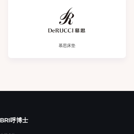
慕思床垫
BRI呼博士