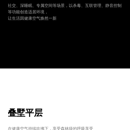
EH-Z-7B200F
EH
D150A/250A/350A/500A
社交、深睡眠、专属空间等场景，以杀毒、互联管理、静音控制
等功能创造适居环境，
让生活因健康空气焕然一新
叠墅平层
在健康空气持续吹拂下，享受森林级的呼吸享受