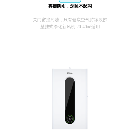
雾霾阴雨，深睡不憋闷
关门窗挡污浊，只有健康空气持续吹拂
壁挂式净化新风机 20-40㎡适用