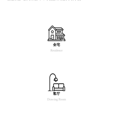
全宅
Residence
客厅
Drawing Room