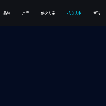
品牌
产品
解决方案
核心技术
新闻
lue
安装服务
了解呼博士
行业资讯
双向流技术
生活场景
售后政策
新风类
品牌新闻
品牌实力
全热交换芯
工作场景
说明书/APP下载
空气净化类
热点板块
认证荣誉
变频恒风技术
公共场景
空气科普
加盟品牌
联系我们
智能感
壁挂式新风机
柜式新风机
壁挂式
立柜式
BRI-Z-7B200A/BRI-Z-