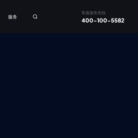
客服服务热线
服务
400-100-5582
应及控制系统
净化新风机
新风除湿一体机
壁挂式
吊顶式