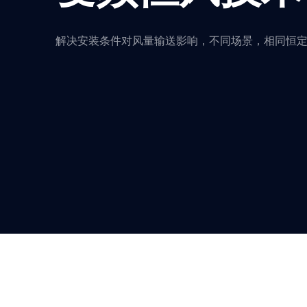
EH-Z-7B200F
D150A/250A/350A/500A
解决安装条件对风量输送影响，不同场景，相同恒