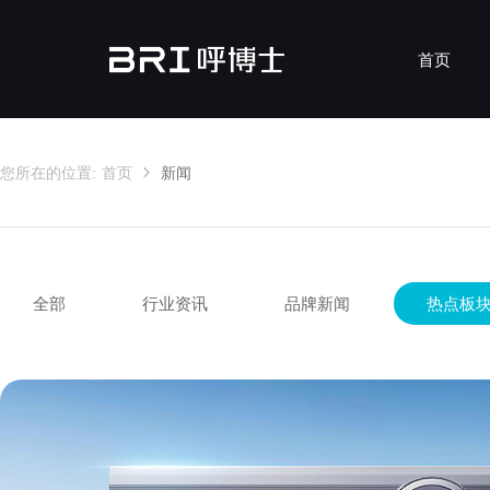
首页
您所在的位置:
首页
新闻
MicronAir Blue
安装服
了
行
双
全部
行业资讯
品牌新闻
热点板
吊顶式新风机
壁挂式新风机
吊顶式
壁挂式
XS-
EH-Z-7B200F
EH