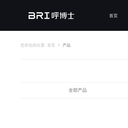
首页
您所在的位置:
首页
产品
MicronAir B
全部产品
吊顶式新风机
壁挂式新风机
吊顶式
壁挂式
XS-
EH-Z-7B200F