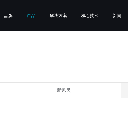
品牌
产品
解决方案
核心技术
新闻
lue
安装服务
了解呼博士
行业资讯
双向流技术
生活场景
售后政策
新风类
品牌新闻
品牌实力
全热交换芯
工作场景
说明书/APP下载
空气净化类
热点板块
认证荣誉
变频恒风技术
公共场景
空气科普
加盟品牌
联系我们
智能感
新风类
柜式新风机
壁挂式新风机
立柜式
壁挂式
EH-Z-7G400/7G750
BRI-Z-7B200A/BRI-Z-
XS