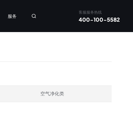
客服服务热线
服务
400-100-5582
应及控制系统
空气净化类
净化新风机
新风除湿一体机
壁挂式
吊顶式
-B400A/XS-B200B
XC-D60B/XC-D75B