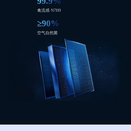
99.9%
禽流感·N7H9
≥90%
空气自然菌