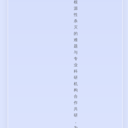
根
源
性
杀
灭
的
难
题
与
专
业
科
研
机
构
合
作
共
研
，
为