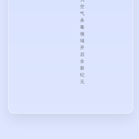
空
气
杀
毒
领
域
开
启
全
新
纪
元