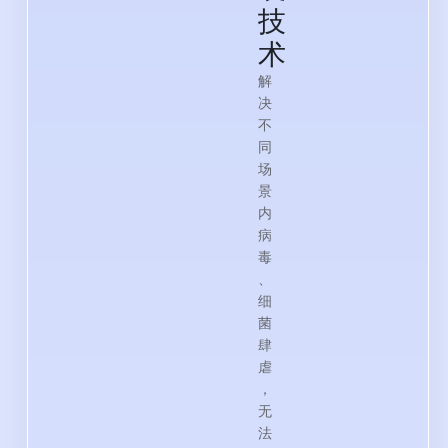
技
术
解
决
不
同
场
景
内
病
毒
、
细
菌
肆
虐
，
无
法