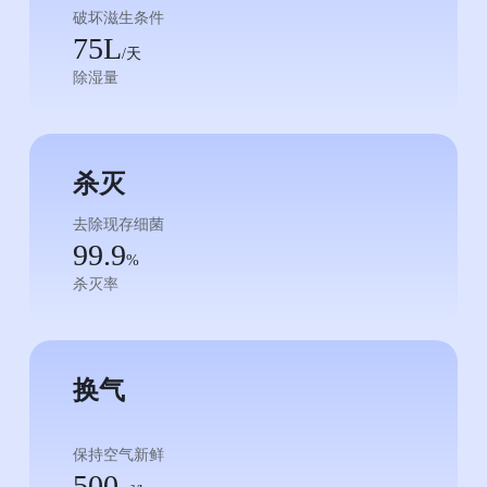
破坏滋生条件
75L
/天
除湿量
杀灭
去除现存细菌
99.9
%
杀灭率
换气
保持空气新鲜
500