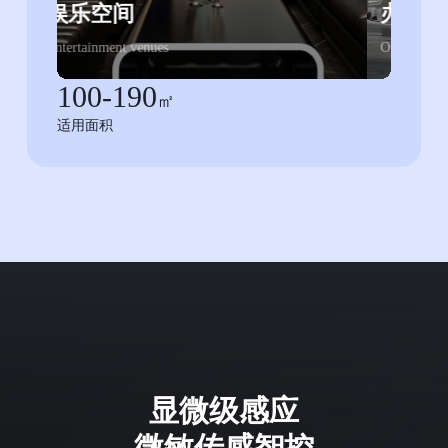
办公场景
医
Office scenario
Medical
100-190
㎡
适用面积
显微级感应
微敏传感智控