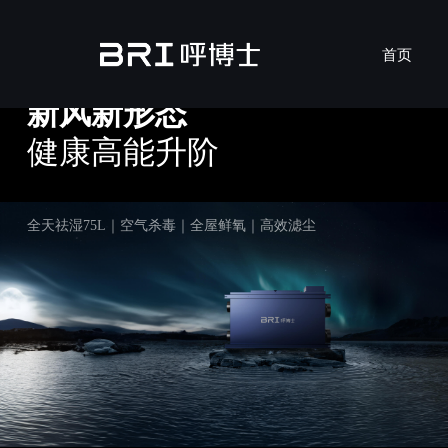
XC-D60B·XC-D75B·新风净化除湿一体机
首页
新风新形态
健康高能升阶
MicronAir Blue
安装服
了
行
双
全天祛湿75L｜空气杀毒｜全屋鲜氧｜高效滤尘
吊顶式新风机
壁挂式新风机
吊顶式
壁挂式
XS-
EH-Z-7B200F
EH