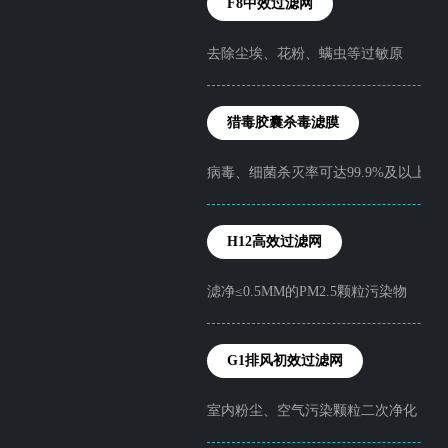
F8中效过滤网
去除尘埃、花粉、螨虫等过敏原
猎毒胶囊杀毒滤膜
病毒、细菌杀灭率可达99.9%及以上
H12高效过滤网
滤净≤0.5MM的PM2.5颗粒污染物
G1排风初效过滤网
室内粉尘、空气污染颗粒二次净化