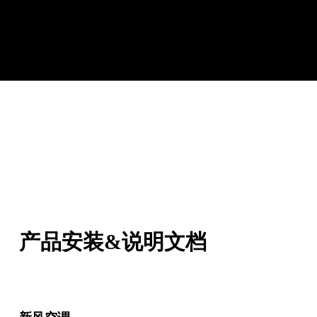
EH-Z-7B200F
EH
下载「呼博士」APP,让设备状态随时在您掌握中，享受更多智能
D150A/250A/350A/500A
服务
-
产品安装&说明文档