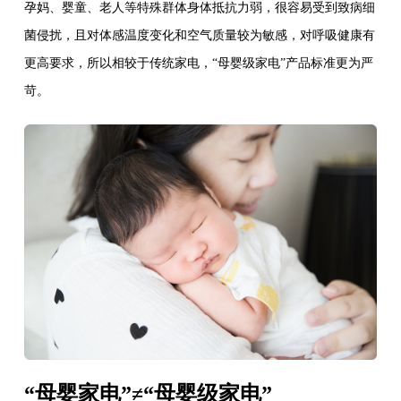
EH-Z-7B200F
EH
孕妈、婴童、老人等特殊群体身体抵抗力弱，很容易受到致病细
D150A/250A/350A/500A
菌侵扰，且对体感温度变化和空气质量较为敏感，对呼吸健康有
更高要求，所以相较于传统家电，“母婴级家电”产品标准更为严
苛。
“母婴家电”≠“母婴级家电”