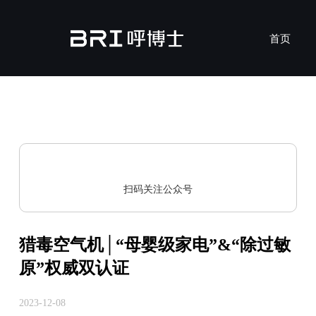
首页
MicronAir Blue
安装服
了
行
双
扫码关注公众号
猎毒空气机│“母婴级家电”&“除过敏
原”权威双认证
吊顶式新风机
壁挂式新风机
吊顶式
壁挂式
2023-12-08
XS-