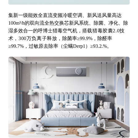
集新一级能效全直流变频冷暖空调、新风送风量高达
100m³/h的双向流全热交换芯新风系统、除菌、净化、除
湿多效合一的呼博士猎毒空气机，
搭载猎毒胶囊2.0技
术，300万负离子释放，
除菌率≥99.9%，除醛率
≥99.7%，过敏原去除率（尘螨Derp1）≥93.2.%。